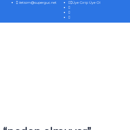
iletisim@superguc.net
Üye Girişi
Üye Ol