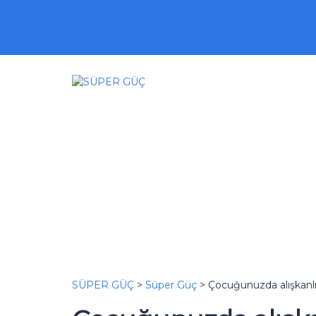
Bir sorunuz mu var?
Soruşturma gönder
Mesaj gönderildi
Kapatma
SÜPER GÜÇ
>
Süper Güç
>
Çocuğunuzda alışkanlı