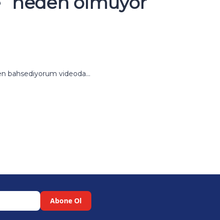
ve “neden olmuyor”
nden bahsediyorum videoda…
Abone Ol