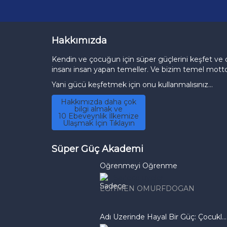
Hakkımızda
Kendin ve çocuğun için süper güçlerini keşfet ve d
insanı insan yapan temeller. Ve bizim temel mott
Yani gücü keşfetmek için onu kullanmalısınız…
Hakkımızda daha çok
bilgi almak ve
10 Ebeveynlik İlkemize
Ulaşmak İçin Tıklayın
Süper Güç Akademi
Öğrenmeyi Öğrenme
Sadece üyeler
EĞITMEN OMURFDOGAN
Adı Üzerinde Hayal Bir Güç: Çocukl...