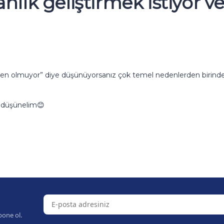
lık geliştirmek istiyor 
neden olmuyor” diye düşünüyorsanız çok temel nedenlerden biri
e düşünelim😊
bone ol.