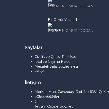
Sadece üyeler
EĞITMEN OMURFDOGAN
Bir Ömür Yaratıcılık
Sadece üyeler
EĞITMEN OMURFDOGAN
Sayfalar
Gizlilik ve Çerez Politikası
İptal ve Cayma Hakkı
Mesafeli Satış Sözleşmesi
KVKK
İletişim
Merkez Mah. Çavuşbaşı Cad. No:105/1 Çekm
905334583454‬
iletisim@superguc.net