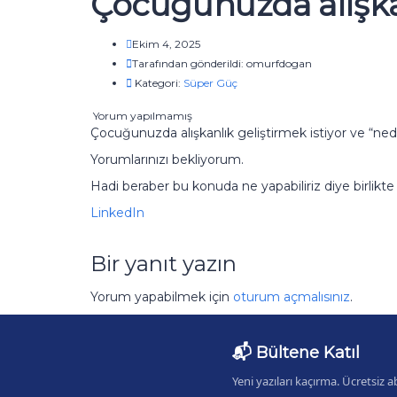
Çocuğunuzda alışkan
Ekim 4, 2025
Tarafından gönderildi:
omurfdogan
Kategori:
Süper Güç
Yorum yapılmamış
Çocuğunuzda alışkanlık geliştirmek istiyor ve “
Yorumlarınızı bekliyorum.
Hadi beraber bu konuda ne yapabiliriz diye birlikt
LinkedIn
Bir yanıt yazın
Yorum yapabilmek için
oturum açmalısınız
.
📬 Bültene Katıl
Yeni yazıları kaçırma. Ücretsiz a